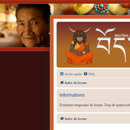
Accès rapide
FAQ
Index du forum
Informations
Fermeture temporaire du forum. Trop de spams/rob
Index du forum