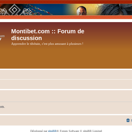
Montibet.com :: Forum de
discussion
Apprendre le tibétain, c'est plus amusant à plusieurs !
ots.
Développé par
phpBB
® Forum Software © phpBB Limited