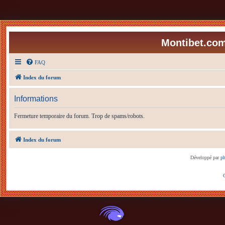
Montibet.com
FAQ
Index du forum
Informations
Fermeture temporaire du forum. Trop de spams/robots.
Index du forum
Développé par
p
C