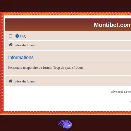
Montibet.com
FAQ
Index du forum
Informations
Fermeture temporaire du forum. Trop de spams/robots.
Index du forum
Développé par
p
C