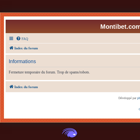
Montibet.com
FAQ
Index du forum
Informations
Fermeture temporaire du forum. Trop de spams/robots.
Index du forum
Développé par
p
C