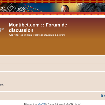
Montibet.com :: Forum de
discussion
Apprendre le tibétain, c'est plus amusant à plusieurs !
ots.
Développé par
phpBB
® Forum Software © phpBB Limited