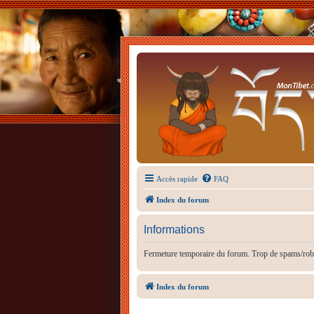
Accès rapide
FAQ
Index du forum
Informations
Fermeture temporaire du forum. Trop de spams/rob
Index du forum