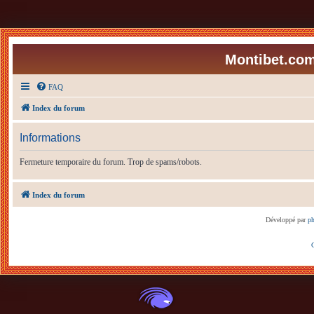
Montibet.com
FAQ
Index du forum
Informations
Fermeture temporaire du forum. Trop de spams/robots.
Index du forum
Développé par
p
C