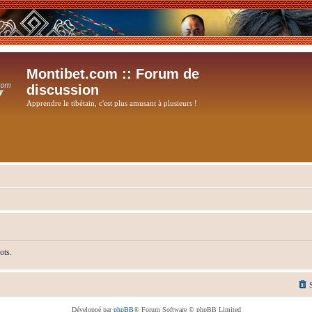
Montibet.com :: Forum de
discussion
Apprendre le tibétain, c'est plus amusant à plusieurs !
ots.
Développé par
phpBB
® Forum Software © phpBB Limited