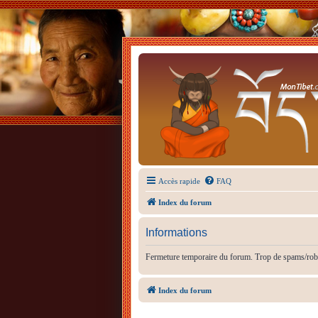
Accès rapide
FAQ
Index du forum
Informations
Fermeture temporaire du forum. Trop de spams/rob
Index du forum