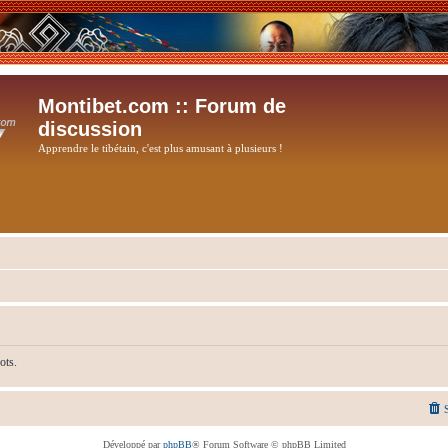
Montibet.com :: Forum de
discussion
Apprendre le tibétain, c'est plus amusant à plusieurs !
ots.
Développé par
phpBB
® Forum Software © phpBB Limited