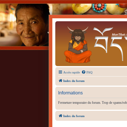
Accès rapide
FAQ
Index du forum
Informations
Fermeture temporaire du forum. Trop de spams/rob
Index du forum