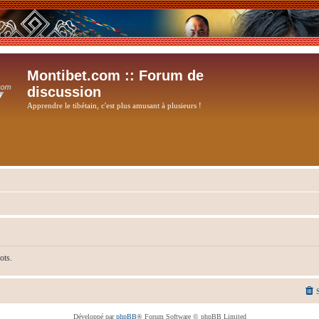
Montibet.com :: Forum de
discussion
Apprendre le tibétain, c'est plus amusant à plusieurs !
ots.
Développé par
phpBB
® Forum Software © phpBB Limited