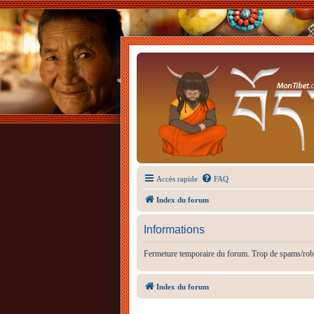
Accès rapide
FAQ
Index du forum
Informations
Fermeture temporaire du forum. Trop de spams/rob
Index du forum