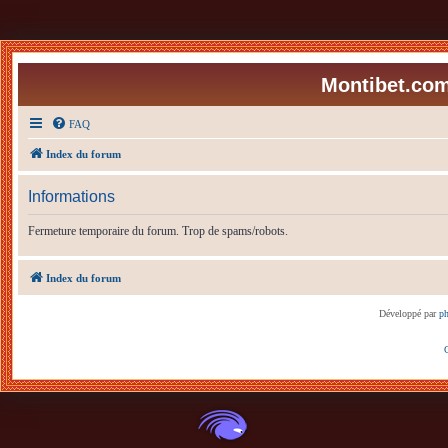
Montibet.com
FAQ
Index du forum
Informations
Fermeture temporaire du forum. Trop de spams/robots.
Index du forum
Développé par
p
C